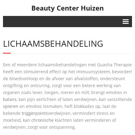
Beauty Center Huizen
Home
LICHAAMSBEHANDELING
Huidverzorging
- GEZICHTSVERZORGING
Een of meerdere lichaamsbehandelingen met Guasha Therapie
- COLLAGEENVLIES behandeling
heeft een stimulerend effect op het immuunsysteem, bevordert
de bloedsomloop en de afvoer van afvalstoffen, ondersteunt
- HSR LIFTING behandeling
ontgifting en ontzuring, zorgt voor een betere werking van
organen zoals lever, longen, nieren en milt, brengt emoties in
- REVERSIVE behandeling
balans
, kan pijn verlichten of laten verdwijnen, kan vastzittende
spieren
en emoties losmaken, heft blokkades op, laat de
- SEA CREATION behandeling
bekende
triggerpoints
verdwijnen, vermindert stress en
moeheid, kan
chronische
klachten laten verminderen of
- BABOR Men behandeling
verdwijnen, zorgt voor ontspanning.
Huidverbetering