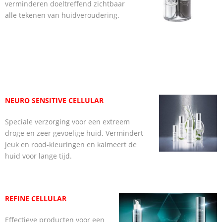
verminderen doeltreffend zichtbaar
Producten
alle tekenen van huidveroudering.
- Verzorgingsproducten
- DOCTOR BABOR
Over mij
Contact
NE
URO SENSITIVE CELLULAR
Speciale verzorging voor een extreem
droge en zeer gevoelige huid. Vermindert
jeuk en rood-kleuringen en kalmeert de
huid voor lange tijd.
REFINE CELLULAR
Effectieve producten voor een